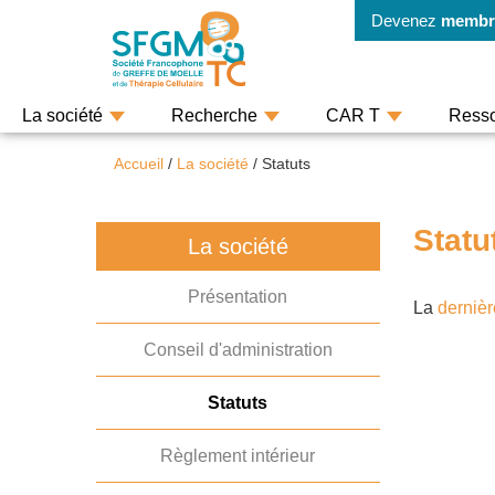
Devenez
membr
La société
Recherche
CAR T
Ress
Accueil
/
La société
/
Statuts
Statu
La société
Présentation
La
dernièr
Conseil d'administration
Statuts
Règlement intérieur