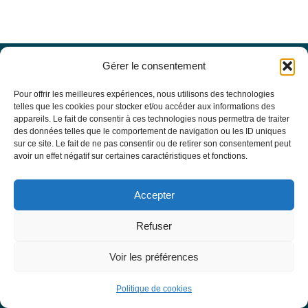
Gérer le consentement
Offres d’emploi
Actualités
Pour offrir les meilleures expériences, nous utilisons des technologies
Agenda
telles que les cookies pour stocker et/ou accéder aux informations des
appareils. Le fait de consentir à ces technologies nous permettra de traiter
Missions du site
des données telles que le comportement de navigation ou les ID uniques
Mentions légales
sur ce site. Le fait de ne pas consentir ou de retirer son consentement peut
Conditions générales d’utilisation
avoir un effet négatif sur certaines caractéristiques et fonctions.
Politique de confidentialité
RECHERCHE
Accepter
Formulaire de recherche
RESSOURCES MÉDICALES
Refuser
Base de données EBMT Registry
SFGM-TC
Voir les préférences
Statuts
Conseil d’administration
Politique de cookies