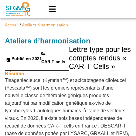
Accueil
/
Ateliers d'harmonisation
Ateliers d’harmonisation
Lettre type pour les
comptes rendus «
Publié en 2021
CAR T cells
CAR-T Cells »
Résumé
Tisagenlecleucel (Kymriah™) et axicabtagene ciloleucel
(Yescarta™) sont les premiers représentants d’une
nouvelle classe de thérapies géniques produites
aujourd’hui par modification génétique ex-vivo de
lymphocytes T autologues humains, à l’aide de vecteurs
viraux. En 2020, il existe trois bases indépendantes de
recueil de données CAR-T cells en France : DESCAR-T
(base de données portée par LYSARC, GRAALL et l’IFM),