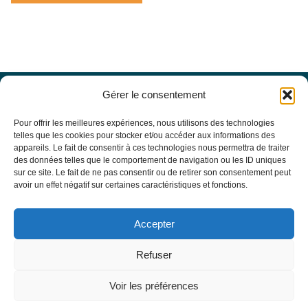
Gérer le consentement
Offres d’emploi
Actualités
Pour offrir les meilleures expériences, nous utilisons des technologies
Agenda
telles que les cookies pour stocker et/ou accéder aux informations des
appareils. Le fait de consentir à ces technologies nous permettra de traiter
Missions du site
des données telles que le comportement de navigation ou les ID uniques
Mentions légales
sur ce site. Le fait de ne pas consentir ou de retirer son consentement peut
Conditions générales d’utilisation
avoir un effet négatif sur certaines caractéristiques et fonctions.
Politique de confidentialité
RECHERCHE
Accepter
Formulaire de recherche
RESSOURCES MÉDICALES
Refuser
Base de données EBMT Registry
SFGM-TC
Voir les préférences
Statuts
Conseil d’administration