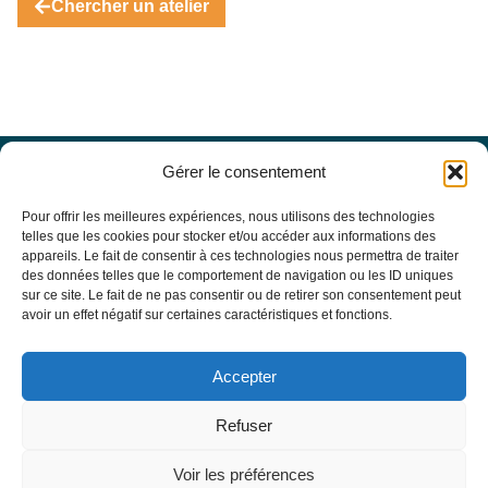
Chercher un atelier
Gérer le consentement
Offres d’emploi
Actualités
Pour offrir les meilleures expériences, nous utilisons des technologies
Agenda
telles que les cookies pour stocker et/ou accéder aux informations des
appareils. Le fait de consentir à ces technologies nous permettra de traiter
Missions du site
des données telles que le comportement de navigation ou les ID uniques
Mentions légales
sur ce site. Le fait de ne pas consentir ou de retirer son consentement peut
Conditions générales d’utilisation
avoir un effet négatif sur certaines caractéristiques et fonctions.
Politique de confidentialité
RECHERCHE
Accepter
Formulaire de recherche
RESSOURCES MÉDICALES
Refuser
Base de données EBMT Registry
SFGM-TC
Voir les préférences
Statuts