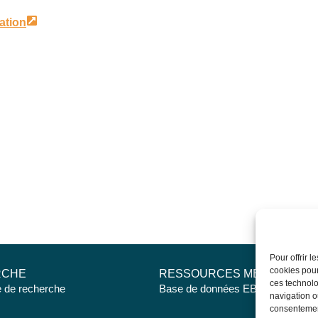
cation
Pour offrir 
cookies pour
RCHE
RESSOURCES MÉDICALES
ces technolo
e de recherche
Base de données EBMT Registry
navigation ou
consentement