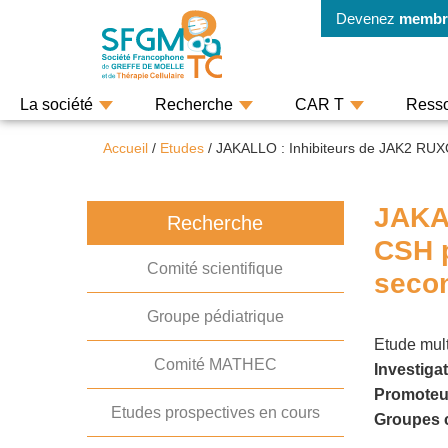
Devenez
membr
La société
Recherche
CAR T
Ress
Accueil
/
Etudes
/
JAKALLO : Inhibiteurs de JAK2 RUXOL
JAKAL
Recherche
CSH p
Comité scientifique
seco
Groupe pédiatrique
Etude mult
Comité MATHEC
Investiga
Promoteu
Etudes prospectives en cours
Groupes c