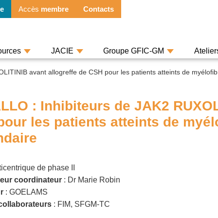
e
Accès
membre
Contacts
ources
JACIE
Groupe GFIC-GM
Atelie
ITINIB avant allogreffe de CSH pour les patients atteints de myélofib
LO : Inhibiteurs de JAK2 RUXOLI
our les patients atteints de myél
ndaire
icentrique de phase II
teur coordinateur
: Dr Marie Robin
r
: GOELAMS
ollaborateurs
: FIM, SFGM-TC