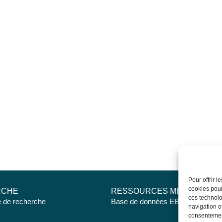
Pour offrir 
cookies pour
RCHE
RESSOURCES MÉDICALES
ces technolo
e de recherche
Base de données EBMT Registry
navigation ou
consentement