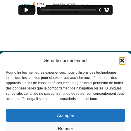
Gérer le consentement
Offres d’emploi
Actualités
Pour offrir les meilleures expériences, nous utilisons des technologies
Agenda
telles que les cookies pour stocker et/ou accéder aux informations des
appareils. Le fait de consentir à ces technologies nous permettra de traiter
Missions du site
des données telles que le comportement de navigation ou les ID uniques
Mentions légales
sur ce site. Le fait de ne pas consentir ou de retirer son consentement peut
Conditions générales d’utilisation
avoir un effet négatif sur certaines caractéristiques et fonctions.
Politique de confidentialité
RECHERCHE
Accepter
Formulaire de recherche
RESSOURCES MÉDICALES
Refuser
Base de données EBMT Registry