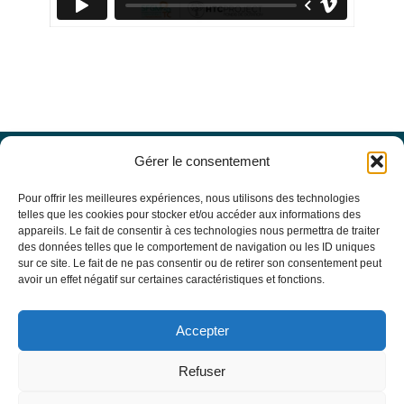
Gérer le consentement
Offres d’emploi
Actualités
Pour offrir les meilleures expériences, nous utilisons des technologies
Agenda
telles que les cookies pour stocker et/ou accéder aux informations des
appareils. Le fait de consentir à ces technologies nous permettra de traiter
Missions du site
des données telles que le comportement de navigation ou les ID uniques
Mentions légales
sur ce site. Le fait de ne pas consentir ou de retirer son consentement peut
Conditions générales d’utilisation
avoir un effet négatif sur certaines caractéristiques et fonctions.
Politique de confidentialité
RECHERCHE
Accepter
Formulaire de recherche
RESSOURCES MÉDICALES
Refuser
Base de données EBMT Registry
SFGM-TC