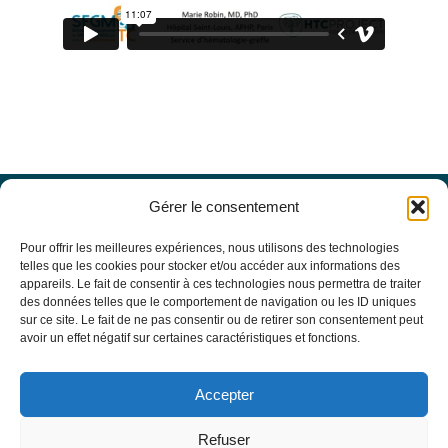
Gérer le consentement
Offres d’emploi
Actualités
Pour offrir les meilleures expériences, nous utilisons des technologies
Agenda
telles que les cookies pour stocker et/ou accéder aux informations des
appareils. Le fait de consentir à ces technologies nous permettra de traiter
Missions du site
des données telles que le comportement de navigation ou les ID uniques
Mentions légales
sur ce site. Le fait de ne pas consentir ou de retirer son consentement peut
Conditions générales d’utilisation
avoir un effet négatif sur certaines caractéristiques et fonctions.
Politique de confidentialité
RECHERCHE
Accepter
Formulaire de recherche
RESSOURCES MÉDICALES
Refuser
Base de données EBMT Registry