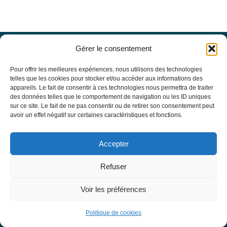
Gérer le consentement
Offres d’emploi
Actualités
Pour offrir les meilleures expériences, nous utilisons des technologies
Agenda
telles que les cookies pour stocker et/ou accéder aux informations des
appareils. Le fait de consentir à ces technologies nous permettra de traiter
Missions du site
des données telles que le comportement de navigation ou les ID uniques
Mentions légales
sur ce site. Le fait de ne pas consentir ou de retirer son consentement peut
Conditions générales d’utilisation
avoir un effet négatif sur certaines caractéristiques et fonctions.
Politique de confidentialité
RECHERCHE
Accepter
Formulaire de recherche
RESSOURCES MÉDICALES
Refuser
Base de données EBMT Registry
SFGM-TC
Voir les préférences
Statuts
Conseil d’administration
Politique de cookies