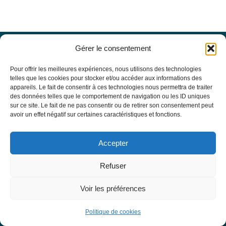
Gérer le consentement
Offres d’emploi
Actualités
Pour offrir les meilleures expériences, nous utilisons des technologies
Agenda
telles que les cookies pour stocker et/ou accéder aux informations des
appareils. Le fait de consentir à ces technologies nous permettra de traiter
Missions du site
des données telles que le comportement de navigation ou les ID uniques
Mentions légales
sur ce site. Le fait de ne pas consentir ou de retirer son consentement peut
Conditions générales d’utilisation
avoir un effet négatif sur certaines caractéristiques et fonctions.
Politique de confidentialité
RECHERCHE
Accepter
Formulaire de recherche
RESSOURCES MÉDICALES
Refuser
Base de données EBMT Registry
SFGM-TC
Voir les préférences
Statuts
Conseil d’administration
Politique de cookies