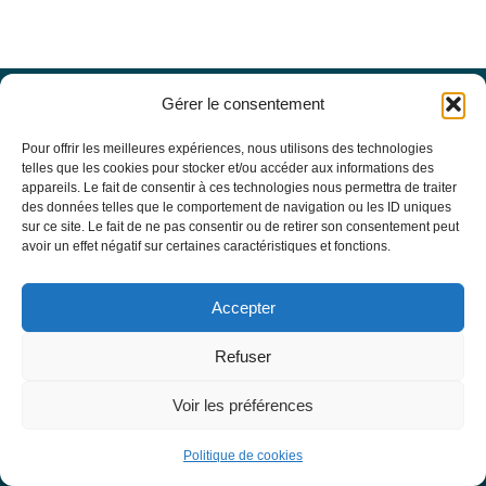
Gérer le consentement
Offres d’emploi
Actualités
Pour offrir les meilleures expériences, nous utilisons des technologies
Agenda
telles que les cookies pour stocker et/ou accéder aux informations des
appareils. Le fait de consentir à ces technologies nous permettra de traiter
Missions du site
des données telles que le comportement de navigation ou les ID uniques
Mentions légales
sur ce site. Le fait de ne pas consentir ou de retirer son consentement peut
Conditions générales d’utilisation
avoir un effet négatif sur certaines caractéristiques et fonctions.
Politique de confidentialité
RECHERCHE
Accepter
Formulaire de recherche
RESSOURCES MÉDICALES
Refuser
Base de données EBMT Registry
SFGM-TC
Voir les préférences
Statuts
Conseil d’administration
Politique de cookies