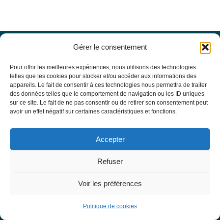
Gérer le consentement
Offres d’emploi
Actualités
Pour offrir les meilleures expériences, nous utilisons des technologies
Agenda
telles que les cookies pour stocker et/ou accéder aux informations des
appareils. Le fait de consentir à ces technologies nous permettra de traiter
Missions du site
des données telles que le comportement de navigation ou les ID uniques
Mentions légales
sur ce site. Le fait de ne pas consentir ou de retirer son consentement peut
Conditions générales d’utilisation
avoir un effet négatif sur certaines caractéristiques et fonctions.
Politique de confidentialité
RECHERCHE
Accepter
Formulaire de recherche
RESSOURCES MÉDICALES
Refuser
Base de données EBMT Registry
SFGM-TC
Voir les préférences
Statuts
Conseil d’administration
Politique de cookies