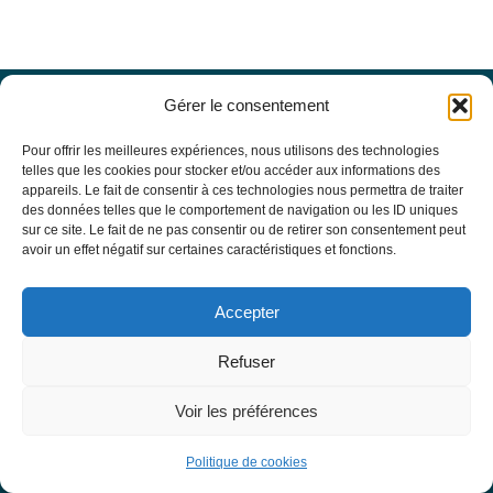
Gérer le consentement
Offres d’emploi
Actualités
Pour offrir les meilleures expériences, nous utilisons des technologies
Agenda
telles que les cookies pour stocker et/ou accéder aux informations des
appareils. Le fait de consentir à ces technologies nous permettra de traiter
Missions du site
des données telles que le comportement de navigation ou les ID uniques
Mentions légales
sur ce site. Le fait de ne pas consentir ou de retirer son consentement peut
Conditions générales d’utilisation
avoir un effet négatif sur certaines caractéristiques et fonctions.
Politique de confidentialité
RECHERCHE
Accepter
Formulaire de recherche
RESSOURCES MÉDICALES
Refuser
Base de données EBMT Registry
SFGM-TC
Voir les préférences
Statuts
Conseil d’administration
Politique de cookies