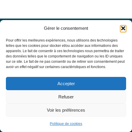
Gérer le consentement
Offres d’emploi
Actualités
Pour offrir les meilleures expériences, nous utilisons des technologies
Agenda
telles que les cookies pour stocker et/ou accéder aux informations des
appareils. Le fait de consentir à ces technologies nous permettra de traiter
Missions du site
des données telles que le comportement de navigation ou les ID uniques
Mentions légales
sur ce site. Le fait de ne pas consentir ou de retirer son consentement peut
Conditions générales d’utilisation
avoir un effet négatif sur certaines caractéristiques et fonctions.
Politique de confidentialité
RECHERCHE
Accepter
Formulaire de recherche
RESSOURCES MÉDICALES
Refuser
Base de données EBMT Registry
SFGM-TC
Voir les préférences
Statuts
Conseil d’administration
Politique de cookies