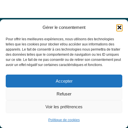
Gérer le consentement
Offres d’emploi
Actualités
Pour offrir les meilleures expériences, nous utilisons des technologies
Agenda
telles que les cookies pour stocker et/ou accéder aux informations des
appareils. Le fait de consentir à ces technologies nous permettra de traiter
Missions du site
des données telles que le comportement de navigation ou les ID uniques
Mentions légales
sur ce site. Le fait de ne pas consentir ou de retirer son consentement peut
Conditions générales d’utilisation
avoir un effet négatif sur certaines caractéristiques et fonctions.
Politique de confidentialité
RECHERCHE
Accepter
Formulaire de recherche
RESSOURCES MÉDICALES
Refuser
Base de données EBMT Registry
SFGM-TC
Voir les préférences
Statuts
Conseil d’administration
Politique de cookies