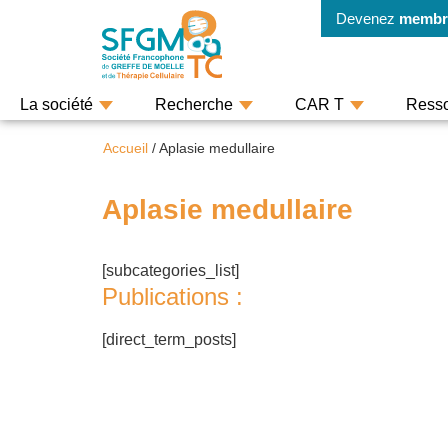
Devenez
membr
La société
Recherche
CAR T
Ress
Accueil
/
Aplasie medullaire
Aplasie medullaire
[subcategories_list]
Publications :
[direct_term_posts]