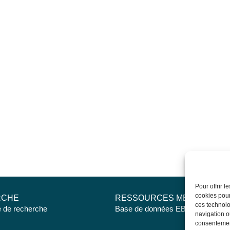
Pour offrir 
cookies pour
RCHE
RESSOURCES MÉDICALES
ces technolo
e de recherche
Base de données EBMT Registry
navigation ou
consentement