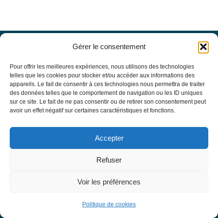
Gérer le consentement
Offres d’emploi
Actualités
Pour offrir les meilleures expériences, nous utilisons des technologies
Agenda
telles que les cookies pour stocker et/ou accéder aux informations des
appareils. Le fait de consentir à ces technologies nous permettra de traiter
Missions du site
des données telles que le comportement de navigation ou les ID uniques
Mentions légales
sur ce site. Le fait de ne pas consentir ou de retirer son consentement peut
Conditions générales d’utilisation
avoir un effet négatif sur certaines caractéristiques et fonctions.
Politique de confidentialité
RECHERCHE
Accepter
Formulaire de recherche
RESSOURCES MÉDICALES
Refuser
Base de données EBMT Registry
SFGM-TC
Voir les préférences
Statuts
Conseil d’administration
Politique de cookies