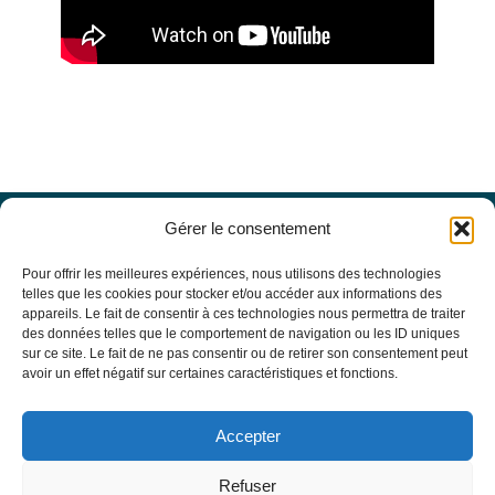
Gérer le consentement
Offres d’emploi
Actualités
Pour offrir les meilleures expériences, nous utilisons des technologies
Agenda
telles que les cookies pour stocker et/ou accéder aux informations des
appareils. Le fait de consentir à ces technologies nous permettra de traiter
Missions du site
des données telles que le comportement de navigation ou les ID uniques
Mentions légales
sur ce site. Le fait de ne pas consentir ou de retirer son consentement peut
Conditions générales d’utilisation
avoir un effet négatif sur certaines caractéristiques et fonctions.
Politique de confidentialité
RECHERCHE
Accepter
Formulaire de recherche
RESSOURCES MÉDICALES
Refuser
Base de données EBMT Registry