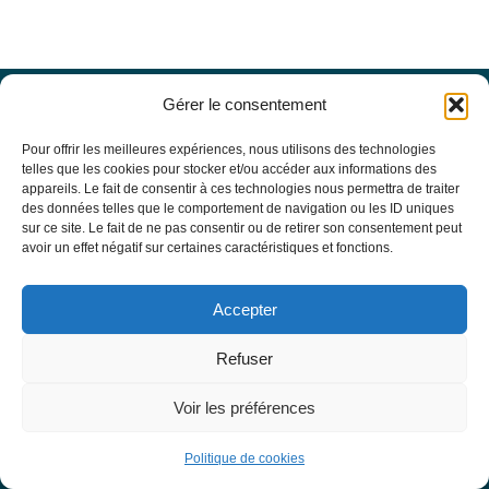
Gérer le consentement
Offres d’emploi
Actualités
Pour offrir les meilleures expériences, nous utilisons des technologies
Agenda
telles que les cookies pour stocker et/ou accéder aux informations des
appareils. Le fait de consentir à ces technologies nous permettra de traiter
Missions du site
des données telles que le comportement de navigation ou les ID uniques
Mentions légales
sur ce site. Le fait de ne pas consentir ou de retirer son consentement peut
Conditions générales d’utilisation
avoir un effet négatif sur certaines caractéristiques et fonctions.
Politique de confidentialité
RECHERCHE
Accepter
Formulaire de recherche
RESSOURCES MÉDICALES
Refuser
Base de données EBMT Registry
SFGM-TC
Voir les préférences
Statuts
Conseil d’administration
Politique de cookies