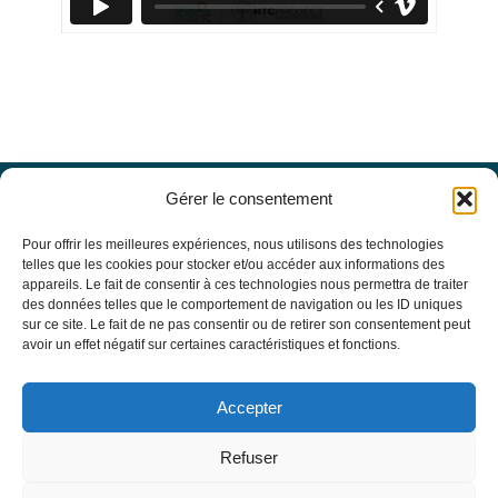
Gérer le consentement
Offres d’emploi
Actualités
Pour offrir les meilleures expériences, nous utilisons des technologies
Agenda
telles que les cookies pour stocker et/ou accéder aux informations des
appareils. Le fait de consentir à ces technologies nous permettra de traiter
Missions du site
des données telles que le comportement de navigation ou les ID uniques
Mentions légales
sur ce site. Le fait de ne pas consentir ou de retirer son consentement peut
Conditions générales d’utilisation
avoir un effet négatif sur certaines caractéristiques et fonctions.
Politique de confidentialité
RECHERCHE
Accepter
Formulaire de recherche
RESSOURCES MÉDICALES
Refuser
Base de données EBMT Registry
SFGM-TC