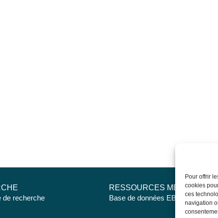
Pour offrir 
cookies pour
RCHE
RESSOURCES MÉDICALES
ces technolo
e de recherche
Base de données EBMT Registry
navigation ou
consentement