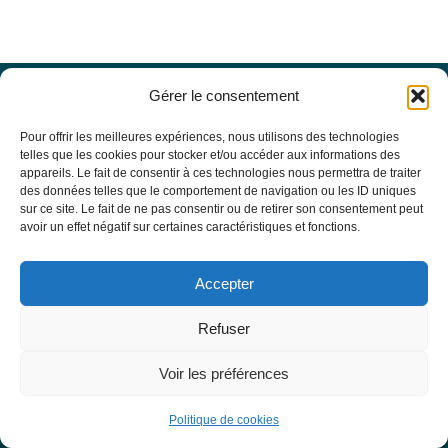
Gérer le consentement
Offres d’emploi
Actualités
Pour offrir les meilleures expériences, nous utilisons des technologies
Agenda
telles que les cookies pour stocker et/ou accéder aux informations des
appareils. Le fait de consentir à ces technologies nous permettra de traiter
Missions du site
des données telles que le comportement de navigation ou les ID uniques
Mentions légales
sur ce site. Le fait de ne pas consentir ou de retirer son consentement peut
Conditions générales d’utilisation
avoir un effet négatif sur certaines caractéristiques et fonctions.
Politique de confidentialité
RECHERCHE
Accepter
Formulaire de recherche
RESSOURCES MÉDICALES
Refuser
Base de données EBMT Registry
SFGM-TC
Voir les préférences
Statuts
Conseil d’administration
Politique de cookies