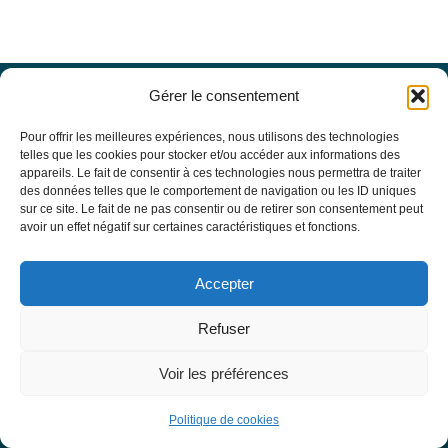
Gérer le consentement
Offres d’emploi
Actualités
Pour offrir les meilleures expériences, nous utilisons des technologies
Agenda
telles que les cookies pour stocker et/ou accéder aux informations des
appareils. Le fait de consentir à ces technologies nous permettra de traiter
Missions du site
des données telles que le comportement de navigation ou les ID uniques
Mentions légales
sur ce site. Le fait de ne pas consentir ou de retirer son consentement peut
Conditions générales d’utilisation
avoir un effet négatif sur certaines caractéristiques et fonctions.
Politique de confidentialité
RECHERCHE
Accepter
Formulaire de recherche
RESSOURCES MÉDICALES
Refuser
Base de données EBMT Registry
SFGM-TC
Voir les préférences
Statuts
Conseil d’administration
Politique de cookies