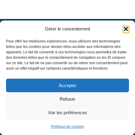
Gérer le consentement
Offres d’emploi
Actualités
Pour offrir les meilleures expériences, nous utilisons des technologies
Agenda
telles que les cookies pour stocker et/ou accéder aux informations des
appareils. Le fait de consentir à ces technologies nous permettra de traiter
Missions du site
des données telles que le comportement de navigation ou les ID uniques
Mentions légales
sur ce site. Le fait de ne pas consentir ou de retirer son consentement peut
Conditions générales d’utilisation
avoir un effet négatif sur certaines caractéristiques et fonctions.
Politique de confidentialité
RECHERCHE
Accepter
Formulaire de recherche
RESSOURCES MÉDICALES
Refuser
Base de données EBMT Registry
SFGM-TC
Voir les préférences
Statuts
Conseil d’administration
Politique de cookies