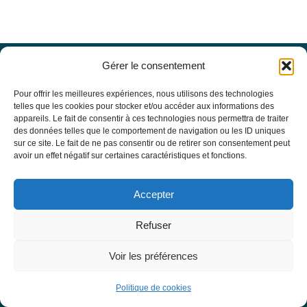
Gérer le consentement
Offres d’emploi
Actualités
Pour offrir les meilleures expériences, nous utilisons des technologies
Agenda
telles que les cookies pour stocker et/ou accéder aux informations des
appareils. Le fait de consentir à ces technologies nous permettra de traiter
Missions du site
des données telles que le comportement de navigation ou les ID uniques
Mentions légales
sur ce site. Le fait de ne pas consentir ou de retirer son consentement peut
Conditions générales d’utilisation
avoir un effet négatif sur certaines caractéristiques et fonctions.
Politique de confidentialité
RECHERCHE
Accepter
Formulaire de recherche
RESSOURCES MÉDICALES
Refuser
Base de données EBMT Registry
SFGM-TC
Voir les préférences
Statuts
Conseil d’administration
Politique de cookies