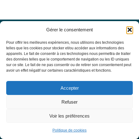
Gérer le consentement
Offres d’emploi
Actualités
Pour offrir les meilleures expériences, nous utilisons des technologies
Agenda
telles que les cookies pour stocker et/ou accéder aux informations des
appareils. Le fait de consentir à ces technologies nous permettra de traiter
Missions du site
des données telles que le comportement de navigation ou les ID uniques
Mentions légales
sur ce site. Le fait de ne pas consentir ou de retirer son consentement peut
Conditions générales d’utilisation
avoir un effet négatif sur certaines caractéristiques et fonctions.
Politique de confidentialité
RECHERCHE
Accepter
Formulaire de recherche
RESSOURCES MÉDICALES
Refuser
Base de données EBMT Registry
SFGM-TC
Voir les préférences
Statuts
Conseil d’administration
Politique de cookies