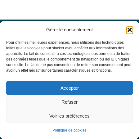
Gérer le consentement
Offres d’emploi
Actualités
Pour offrir les meilleures expériences, nous utilisons des technologies
Agenda
telles que les cookies pour stocker et/ou accéder aux informations des
appareils. Le fait de consentir à ces technologies nous permettra de traiter
Missions du site
des données telles que le comportement de navigation ou les ID uniques
Mentions légales
sur ce site. Le fait de ne pas consentir ou de retirer son consentement peut
Conditions générales d’utilisation
avoir un effet négatif sur certaines caractéristiques et fonctions.
Politique de confidentialité
RECHERCHE
Accepter
Formulaire de recherche
RESSOURCES MÉDICALES
Refuser
Base de données EBMT Registry
SFGM-TC
Voir les préférences
Statuts
Conseil d’administration
Politique de cookies