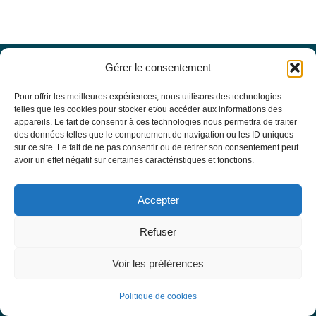
Gérer le consentement
Offres d’emploi
Actualités
Pour offrir les meilleures expériences, nous utilisons des technologies
Agenda
telles que les cookies pour stocker et/ou accéder aux informations des
appareils. Le fait de consentir à ces technologies nous permettra de traiter
Missions du site
des données telles que le comportement de navigation ou les ID uniques
Mentions légales
sur ce site. Le fait de ne pas consentir ou de retirer son consentement peut
Conditions générales d’utilisation
avoir un effet négatif sur certaines caractéristiques et fonctions.
Politique de confidentialité
RECHERCHE
Accepter
Formulaire de recherche
RESSOURCES MÉDICALES
Refuser
Base de données EBMT Registry
SFGM-TC
Voir les préférences
Statuts
Conseil d’administration
Politique de cookies