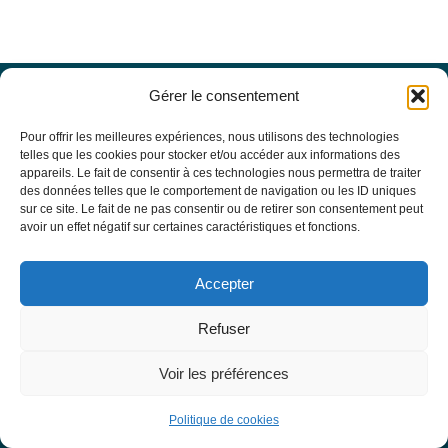
Gérer le consentement
Offres d’emploi
Actualités
Pour offrir les meilleures expériences, nous utilisons des technologies
Agenda
telles que les cookies pour stocker et/ou accéder aux informations des
appareils. Le fait de consentir à ces technologies nous permettra de traiter
Missions du site
des données telles que le comportement de navigation ou les ID uniques
Mentions légales
sur ce site. Le fait de ne pas consentir ou de retirer son consentement peut
Conditions générales d’utilisation
avoir un effet négatif sur certaines caractéristiques et fonctions.
Politique de confidentialité
RECHERCHE
Accepter
Formulaire de recherche
RESSOURCES MÉDICALES
Refuser
Base de données EBMT Registry
SFGM-TC
Voir les préférences
Statuts
Conseil d’administration
Politique de cookies