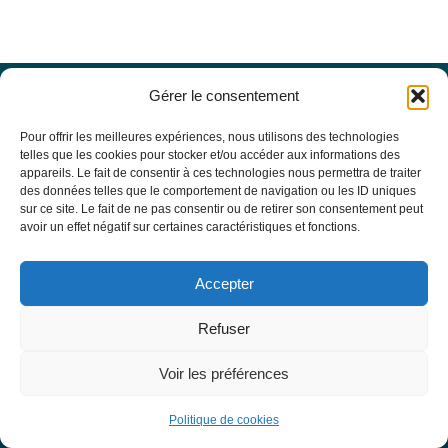
Gérer le consentement
Offres d’emploi
Actualités
Pour offrir les meilleures expériences, nous utilisons des technologies
Agenda
telles que les cookies pour stocker et/ou accéder aux informations des
appareils. Le fait de consentir à ces technologies nous permettra de traiter
Missions du site
des données telles que le comportement de navigation ou les ID uniques
Mentions légales
sur ce site. Le fait de ne pas consentir ou de retirer son consentement peut
Conditions générales d’utilisation
avoir un effet négatif sur certaines caractéristiques et fonctions.
Politique de confidentialité
RECHERCHE
Accepter
Formulaire de recherche
RESSOURCES MÉDICALES
Refuser
Base de données EBMT Registry
SFGM-TC
Voir les préférences
Statuts
Conseil d’administration
Politique de cookies