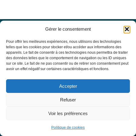
Gérer le consentement
Offres d’emploi
Actualités
Pour offrir les meilleures expériences, nous utilisons des technologies
Agenda
telles que les cookies pour stocker et/ou accéder aux informations des
appareils. Le fait de consentir à ces technologies nous permettra de traiter
Missions du site
des données telles que le comportement de navigation ou les ID uniques
Mentions légales
sur ce site. Le fait de ne pas consentir ou de retirer son consentement peut
Conditions générales d’utilisation
avoir un effet négatif sur certaines caractéristiques et fonctions.
Politique de confidentialité
RECHERCHE
Accepter
Formulaire de recherche
RESSOURCES MÉDICALES
Refuser
Base de données EBMT Registry
SFGM-TC
Voir les préférences
Statuts
Conseil d’administration
Politique de cookies