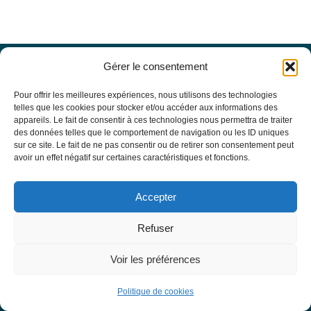
Gérer le consentement
Offres d’emploi
Actualités
Pour offrir les meilleures expériences, nous utilisons des technologies
Agenda
telles que les cookies pour stocker et/ou accéder aux informations des
appareils. Le fait de consentir à ces technologies nous permettra de traiter
Missions du site
des données telles que le comportement de navigation ou les ID uniques
Mentions légales
sur ce site. Le fait de ne pas consentir ou de retirer son consentement peut
Conditions générales d’utilisation
avoir un effet négatif sur certaines caractéristiques et fonctions.
Politique de confidentialité
RECHERCHE
Accepter
Formulaire de recherche
RESSOURCES MÉDICALES
Refuser
Base de données EBMT Registry
SFGM-TC
Voir les préférences
Statuts
Conseil d’administration
Politique de cookies