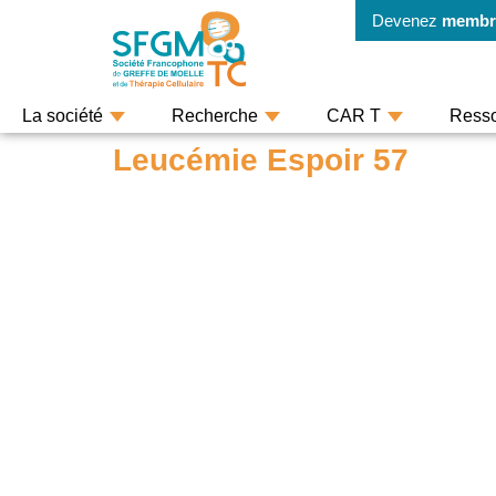
Devenez
membr
La société
Recherche
CAR T
Ress
Leucémie Espoir 57