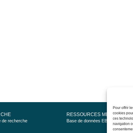
Pour offrir 
cookies pour
RCHE
RESSOURCES MÉDICALES
ces technolo
e de recherche
Base de données EBMT Registry
navigation ou
consentement