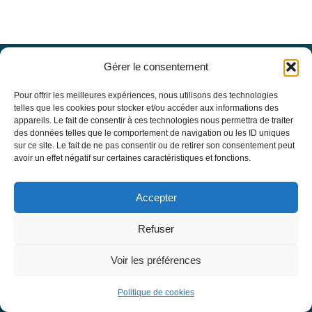
Gérer le consentement
Offres d’emploi
Actualités
Pour offrir les meilleures expériences, nous utilisons des technologies
Agenda
telles que les cookies pour stocker et/ou accéder aux informations des
appareils. Le fait de consentir à ces technologies nous permettra de traiter
Missions du site
des données telles que le comportement de navigation ou les ID uniques
Mentions légales
sur ce site. Le fait de ne pas consentir ou de retirer son consentement peut
Conditions générales d’utilisation
avoir un effet négatif sur certaines caractéristiques et fonctions.
Politique de confidentialité
RECHERCHE
Accepter
Formulaire de recherche
RESSOURCES MÉDICALES
Refuser
Base de données EBMT Registry
SFGM-TC
Voir les préférences
Statuts
Conseil d’administration
Politique de cookies